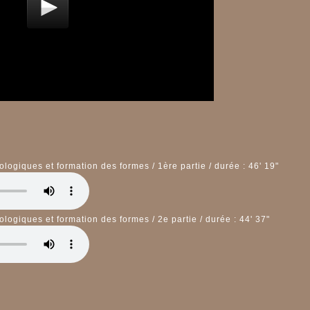
hologiques et formation des formes / 1ère partie / durée : 46' 19"
hologiques et formation des formes / 2e partie / durée : 44' 37"