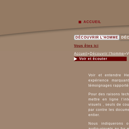
ACCUEIL
DÉCOUVRIR L'HOMME
DÉC
Vous êtes ici
Accueil
»
Découvrir l'homme
»V
Voir et écouter
Voir et entendre H
expérience marquan
témoignages rapportés
Pour des raisons tech
mettre en ligne l’in
visuels , seuls de cou
par contre les docum
entier.
Nous indiquerons 
audio-visuels au fur e