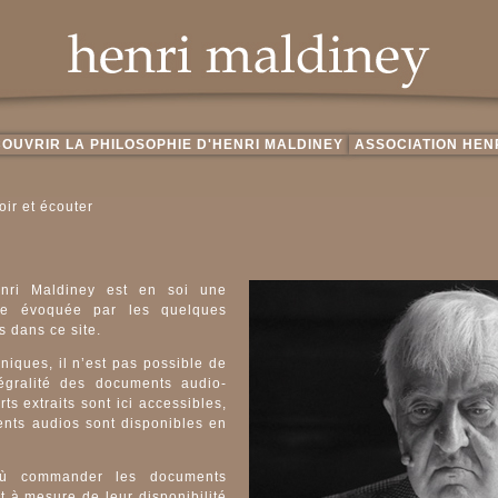
OUVRIR LA PHILOSOPHIE D'HENRI MALDINEY
ASSOCIATION HEN
oir et écouter
enri Maldiney est en soi une
te évoquée par les quelques
 dans ce site.
niques, il n’est pas possible de
tégralité des documents audio-
rts extraits sont ici accessibles,
ents audios sont disponibles en
où commander les documents
t à mesure de leur disponibilité