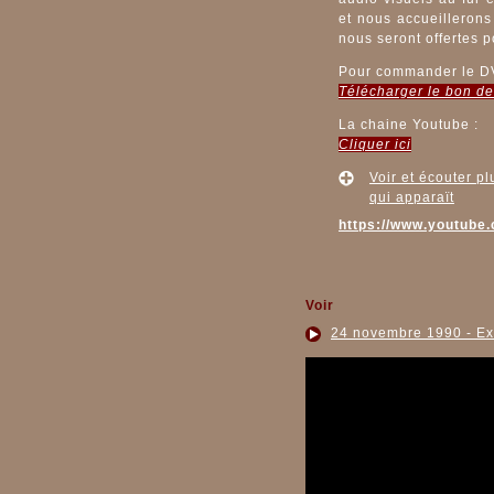
et nous accueillerons 
nous seront offertes 
Pour commander le D
Télécharger le bon d
La chaine Youtube :
Cliquer ici
Voir et écouter p
qui apparaït
https://www.youtube
Voir
24 novembre 1990 - Exis