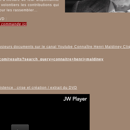
volontiers les contributions qui
pour les rassembler…
VD :
e commande ici
lusieurs documents sur le canal Youtube Connaître Henri Maldiney Cliqu
.com/results?search_query=connaitre+henri+maldiney
tence : crise et création / extrait du DVD