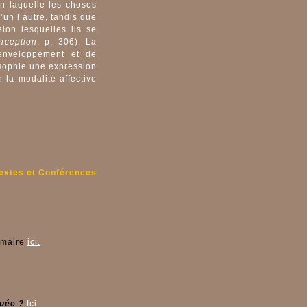
on laquelle les choses
un l’autre, tandis que
lon lesquelles ils se
rception
, p. 306). La
’enveloppement et de
osophie une expression
 la modalité affective
Textes et Conférences
mmaire
ici.
quée
?
Ici