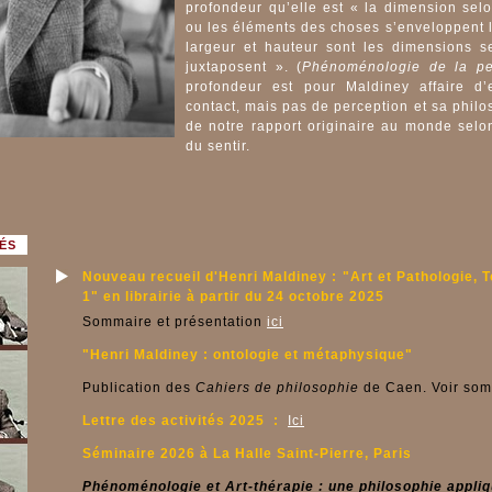
profondeur qu’elle est « la dimension sel
ou les éléments des choses s’enveloppent l’
largeur et hauteur sont les dimensions se
juxtaposent ». (
Phénoménologie de la pe
profondeur est pour Maldiney affaire d
contact, mais pas de perception et sa phil
de notre rapport originaire au monde selon
du sentir.
ÉS
Nouveau recueil d'Henri Maldiney : "Art et Pathologie, 
1" en librairie à partir du 24 octobre 2025
Sommaire et présentation
ici
"Henri Maldiney : ontologie et métaphysique"
Publication des
Cahiers de philosophie
de Caen. Voir so
Lettre des activités 2025 :
Ici
Séminaire 2026 à La Halle Saint-Pierre, Paris
Phénoménologie et Art-thérapie : une philosophie appli