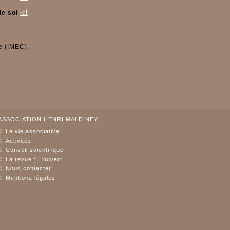
de soi
ici
e (IMEC).
ASSOCIATION HENRI MALDINEY
La vie associative
Activités
Conseil scientifique
La revue : L'ouvert
Nous contacter
Mentions légales